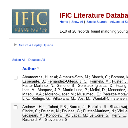
IFIC Literature Datab
Home
|
Show All
|
Simple Search
|
Advanced S
1-10 of 20 records found matching your q
Search & Display Options
Select All
Deselect All
Author
Abramowicz, H. et al
;
Almanza-Soto, M.
;
Blanch, C.
;
Boronat, 
Esperante, D.
;
Fernandez-Ortega, J. C.
;
Formela, M.
;
Fuster, J.
Fuster-Martinez, N.
;
Gimeno, B.
;
Gonzalez-Iglesias, D.
;
Huang,
Irles, A.
;
Marquez, J.P.
;
Martin-Luna, P.
;
Melini, D.
;
Menendez, 
Mitsou, V.A.
;
Moreno-Llacer, M.
;
Musumeci, E.
;
Pedraza-Motavi
L.K.
;
Rodrigo, G.
;
Villaplana, M.
;
Vos, M.
;
Wandall-Christensen,
Andrews, H.L.
;
Taheri, F.B.
;
Barros, J.
;
Bartolini, R.
;
Bharadwaj,
Clarke, C.
;
Delerue, N.
;
Doucas, G.
;
Fuster-Martinez, N.
;
Vieille
Grosjean, M.
;
Konoplev, I.V.
;
Labat, M.
;
Le Corre, S.
;
Perry, C.
;
Reichold, A.
;
Stevenson, S.