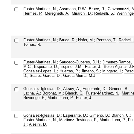
Fuster-Martinez, N.
;
Assmann, R.W.
;
Bruce, R.
;
Giovannozzi, 
Hermes, P.
;
Mereghetti, A.
;
Mirarchi, D.
;
Redaelli, S.
;
Wenninger
Fuster-Martinez, N.
;
Bruce, R.
;
Hofer, M.
;
Persson, T.
;
Redaelli,
Tomas, R.
Fuster-Martinez, N.
;
Saucedo-Cuberes, D.H.
;
Jimenez-Ramos,
M.C.
;
Esperante, D.
;
Espino, J.M.
;
Fuster, J.
;
Belen-Aguilar, J.F
Gonzalez-Lopez, L.
;
Huertas, P.
;
Jimeno, S.
;
Mingarro, I.
;
Pascu
D.
;
Suarez-Garcia, D.
;
Garcia-Murria, M.J.
Gonzalez-Iglesias, D.
;
Aksoy, A.
;
Esperante, D.
;
Gimeno, B.
;
Latina, A.
;
Boronat, M.
;
Blanch, C.
;
Fuster-Martinez, N.
;
Martin
Reviriego, P.
;
Martin-Luna, P.
;
Fuster, J.
Gonzalez-Iglesias, D.
;
Esperante, D.
;
Gimeno, B.
;
Blanch, C.
;
Fuster-Martinez, N.
;
Martinez-Reviriego, P.
;
Martin-Luna, P.
;
Fus
J.
;
Alesini, D.