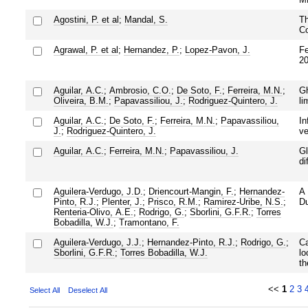
Agostini, P. et al
;
Mandal, S.
Th
Co
Agrawal, P. et al
;
Hernandez, P.
;
Lopez-Pavon, J.
Fe
20
Aguilar, A.C.
;
Ambrosio, C.O.
;
De Soto, F.
;
Ferreira, M.N.
;
Gh
Oliveira, B.M.
;
Papavassiliou, J.
;
Rodriguez-Quintero, J.
li
Aguilar, A.C.
;
De Soto, F.
;
Ferreira, M.N.
;
Papavassiliou,
In
J.
;
Rodriguez-Quintero, J.
ve
Aguilar, A.C.
;
Ferreira, M.N.
;
Papavassiliou, J.
Gl
di
Aguilera-Verdugo, J.D.
;
Driencourt-Mangin, F.
;
Hernandez-
A 
Pinto, R.J.
;
Plenter, J.
;
Prisco, R.M.
;
Ramirez-Uribe, N.S.
;
Du
Renteria-Olivo, A.E.
;
Rodrigo, G.
;
Sborlini, G.F.R.
;
Torres
Bobadilla, W.J.
;
Tramontano, F.
Aguilera-Verdugo, J.J.
;
Hernandez-Pinto, R.J.
;
Rodrigo, G.
;
Ca
Sborlini, G.F.R.
;
Torres Bobadilla, W.J.
lo
th
<<
1
2
3
Select All
Deselect All