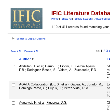
IFIC Literature Datab
Home
|
Show All
|
Simple Search
|
Advanced S
1-10 of 411 records found matching your 
Search & Display Options
<<
1
2
3
Select All
Deselect All
Author
Ti
Abdallah, J. et al
;
Carrio, F.
;
Fiorini, L.
;
Garcia Aparisi,
St
F.B.
;
Rodriguez Bosca, S.
;
Valero, A.
;
Zuccarello, P.D.
re
Ca
en
AGATA Collaboration (Liu, X. et al)
;
Gadea, A.
;
Jurado, M.
;
Ev
Domingo-Pardo, C.
;
Huyuk, T.
;
Perez-Vidal, R.M.
pr
st
Tc
Aggarwal, N. et al
;
Figueroa, D.G.
Ch
gr
MH