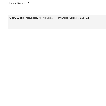
Perez-Ramos, R.
Oset, E. et al
;
Albaladejo, M.
;
Nieves, J.
;
Fernandez-Soler, P.
;
Sun, Z.F.