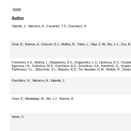
Home
Author
Vijande, J.
;
Valcarce, A.
;
Carames, T.F.
;
Garcilazo, H.
Oset, E.
;
Ramos, A.
;
Garzon, E.J.
;
Molina, R.
;
Tolos, L.
;
Xiao, C.W.
;
Wu, J.J.
;
Zou, B.
Fomichev, A.S.
;
Mukha, I.
;
Stepantsov, S.V.
;
Grigorenko, L.V.
;
Litvinova, E.V.
;
Chudob
Egorova, I.A.
;
Golovkov, M.S.
;
Gorshkov, A.V.
;
Gorshkov, V.A.
;
Kaminski, G.
;
Krupko
Parfenova, Y.L.
;
Sidorchuk, S.I.
;
Slepnev, R.S.
;
Ter-Akopian, G.M.
;
Wolski, R.
;
Zhuko
Garcilazo, H.
;
Valcarce, A.
;
Vijande, J.
Oset, E.
;
Albaladejo, M.
;
Xie, J.J.
;
Ramos, A.
Vento, V.