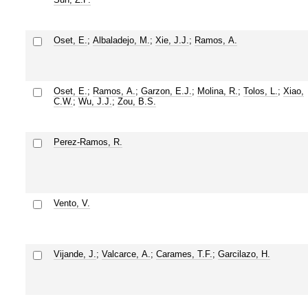
Oset, E.
;
Albaladejo, M.
;
Xie, J.J.
;
Ramos, A.
Oset, E.
;
Ramos, A.
;
Garzon, E.J.
;
Molina, R.
;
Tolos, L.
;
Xiao,
C.W.
;
Wu, J.J.
;
Zou, B.S.
Perez-Ramos, R.
Vento, V.
Vijande, J.
;
Valcarce, A.
;
Carames, T.F.
;
Garcilazo, H.