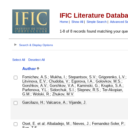
IFIC Literature Datab
Home
|
Show All
|
Simple Search
|
Advanced S
1-8 of 8 records found matching your que
Search & Display Options
Select All
Deselect All
Author
Fomichev, A.S.
;
Mukha, I.
;
Stepantsov, S.V.
;
Grigorenko, L.V.
;
Litvinova, E.V.
;
Chudoba, V.
;
Egorova, I.A.
;
Golovkov, M.S.
;
Gorshkov, A.V.
;
Gorshkov, V.A.
;
Kaminski, G.
;
Krupko, S.A.
;
Parfenova, Y.L.
;
Sidorchuk, S.I.
;
Slepnev, R.S.
;
Ter-Akopian,
G.M.
;
Wolski, R.
;
Zhukov, M.V.
Garcilazo, H.
;
Valcarce, A.
;
Vijande, J.
Oset, E. et al
;
Albaladejo, M.
;
Nieves, J.
;
Fernandez-Soler, P.
;
Sun, Z.F.