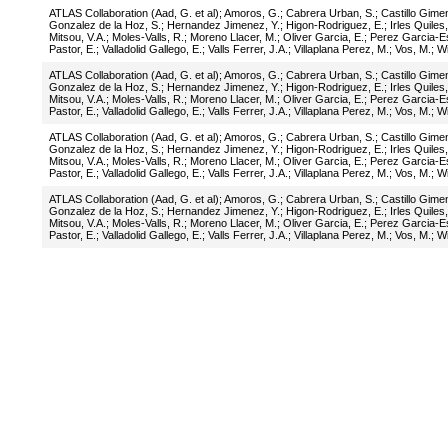
ATLAS Collaboration (Aad, G. et al)
;
Amoros, G.
;
Cabrera Urban, S.
;
Castillo Gime
Gonzalez de la Hoz, S.
;
Hernandez Jimenez, Y.
;
Higon-Rodriguez, E.
;
Irles Quiles,
Mitsou, V.A.
;
Moles-Valls, R.
;
Moreno Llacer, M.
;
Oliver Garcia, E.
;
Perez Garcia-E
Pastor, E.
;
Valladolid Gallego, E.
;
Valls Ferrer, J.A.
;
Villaplana Perez, M.
;
Vos, M.
;
Wi
ATLAS Collaboration (Aad, G. et al)
;
Amoros, G.
;
Cabrera Urban, S.
;
Castillo Gime
Gonzalez de la Hoz, S.
;
Hernandez Jimenez, Y.
;
Higon-Rodriguez, E.
;
Irles Quiles,
Mitsou, V.A.
;
Moles-Valls, R.
;
Moreno Llacer, M.
;
Oliver Garcia, E.
;
Perez Garcia-E
Pastor, E.
;
Valladolid Gallego, E.
;
Valls Ferrer, J.A.
;
Villaplana Perez, M.
;
Vos, M.
;
Wi
ATLAS Collaboration (Aad, G. et al)
;
Amoros, G.
;
Cabrera Urban, S.
;
Castillo Gime
Gonzalez de la Hoz, S.
;
Hernandez Jimenez, Y.
;
Higon-Rodriguez, E.
;
Irles Quiles,
Mitsou, V.A.
;
Moles-Valls, R.
;
Moreno Llacer, M.
;
Oliver Garcia, E.
;
Perez Garcia-E
Pastor, E.
;
Valladolid Gallego, E.
;
Valls Ferrer, J.A.
;
Villaplana Perez, M.
;
Vos, M.
;
Wi
ATLAS Collaboration (Aad, G. et al)
;
Amoros, G.
;
Cabrera Urban, S.
;
Castillo Gime
Gonzalez de la Hoz, S.
;
Hernandez Jimenez, Y.
;
Higon-Rodriguez, E.
;
Irles Quiles,
Mitsou, V.A.
;
Moles-Valls, R.
;
Moreno Llacer, M.
;
Oliver Garcia, E.
;
Perez Garcia-E
Pastor, E.
;
Valladolid Gallego, E.
;
Valls Ferrer, J.A.
;
Villaplana Perez, M.
;
Vos, M.
;
Wi