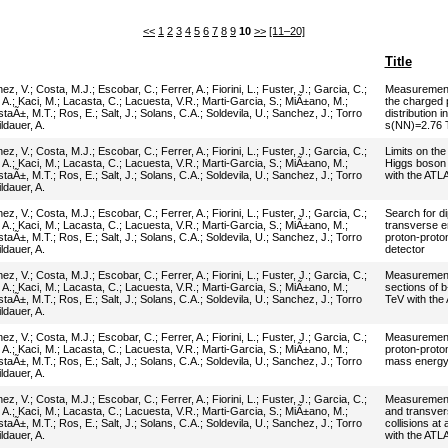
<<
1
2
3
4
5
6
7
8
9
10
>>
[11–20]
Title
nez, V.
;
Costa, M.J.
;
Escobar, C.
;
Ferrer, A.
;
Fiorini, L.
;
Fuster, J.
;
Garcia, C.
;
Measurement 
 A.
;
Kaci, M.
;
Lacasta, C.
;
Lacuesta, V.R.
;
Marti-Garcia, S.
;
MiÃ±ano, M.
;
the charged p
staÃ±, M.T.
;
Ros, E.
;
Salt, J.
;
Solans, C.A.
;
Soldevila, U.
;
Sanchez, J.
;
Torro
distribution i
ldauer, A.
s(NN)=2.76 T
nez, V.
;
Costa, M.J.
;
Escobar, C.
;
Ferrer, A.
;
Fiorini, L.
;
Fuster, J.
;
Garcia, C.
;
Limits on the
 A.
;
Kaci, M.
;
Lacasta, C.
;
Lacuesta, V.R.
;
Marti-Garcia, S.
;
MiÃ±ano, M.
;
Higgs boson i
staÃ±, M.T.
;
Ros, E.
;
Salt, J.
;
Solans, C.A.
;
Soldevila, U.
;
Sanchez, J.
;
Torro
with the ATL
ldauer, A.
nez, V.
;
Costa, M.J.
;
Escobar, C.
;
Ferrer, A.
;
Fiorini, L.
;
Fuster, J.
;
Garcia, C.
;
Search for d
 A.
;
Kaci, M.
;
Lacasta, C.
;
Lacuesta, V.R.
;
Marti-Garcia, S.
;
MiÃ±ano, M.
;
transverse e
staÃ±, M.T.
;
Ros, E.
;
Salt, J.
;
Solans, C.A.
;
Soldevila, U.
;
Sanchez, J.
;
Torro
proton-proton
ldauer, A.
detector
nez, V.
;
Costa, M.J.
;
Escobar, C.
;
Ferrer, A.
;
Fiorini, L.
;
Fuster, J.
;
Garcia, C.
;
Measurement 
 A.
;
Kaci, M.
;
Lacasta, C.
;
Lacuesta, V.R.
;
Marti-Garcia, S.
;
MiÃ±ano, M.
;
sections of b-
staÃ±, M.T.
;
Ros, E.
;
Salt, J.
;
Solans, C.A.
;
Soldevila, U.
;
Sanchez, J.
;
Torro
TeV with the
ldauer, A.
nez, V.
;
Costa, M.J.
;
Escobar, C.
;
Ferrer, A.
;
Fiorini, L.
;
Fuster, J.
;
Garcia, C.
;
Measurement o
 A.
;
Kaci, M.
;
Lacasta, C.
;
Lacuesta, V.R.
;
Marti-Garcia, S.
;
MiÃ±ano, M.
;
proton-proton
staÃ±, M.T.
;
Ros, E.
;
Salt, J.
;
Solans, C.A.
;
Soldevila, U.
;
Sanchez, J.
;
Torro
mass energ
ldauer, A.
nez, V.
;
Costa, M.J.
;
Escobar, C.
;
Ferrer, A.
;
Fiorini, L.
;
Fuster, J.
;
Garcia, C.
;
Measurement 
 A.
;
Kaci, M.
;
Lacasta, C.
;
Lacuesta, V.R.
;
Marti-Garcia, S.
;
MiÃ±ano, M.
;
and transvers
staÃ±, M.T.
;
Ros, E.
;
Salt, J.
;
Solans, C.A.
;
Soldevila, U.
;
Sanchez, J.
;
Torro
collisions at
ldauer, A.
with the ATL