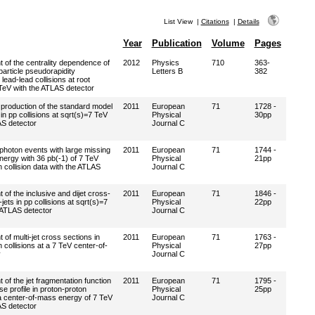
List View
|
Citations
|
Details
Year
Publication
Volume
Pages
of the centrality dependence of
2012
Physics
710
363-
article pseudorapidity
Letters B
382
n lead-lead collisions at root
eV with the ATLAS detector
 production of the standard model
2011
European
71
1728 -
n pp collisions at sqrt(s)=7 TeV
Physical
30pp
AS detector
Journal C
iphoton events with large missing
2011
European
71
1744 -
nergy with 36 pb(-1) of 7 TeV
Physical
21pp
 collision data with the ATLAS
Journal C
of the inclusive and dijet cross-
2011
European
71
1846 -
jets in pp collisions at sqrt(s)=7
Physical
22pp
 ATLAS detector
Journal C
f multi-jet cross sections in
2011
European
71
1763 -
 collisions at a 7 TeV center-of-
Physical
27pp
y
Journal C
of the jet fragmentation function
2011
European
71
1795 -
e profile in proton-proton
Physical
25pp
 a center-of-mass energy of 7 TeV
Journal C
AS detector