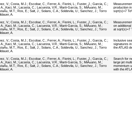
nez, V.
;
Costa, M.J.
;
Escobar, C.
;
Ferrer, A.
;
Fiorini, L.
;
Fuster, J.
;
Garcia, C.
;
Measuremen
 A.
;
Kaci, M.
;
Lacasta, C.
;
Lacuesta, V.R.
;
Marti-Garcia, S.
;
MiÃ±ano, M.
;
production in
staÃ±, M.T.
;
Ros, E.
;
Salt, J.
;
Solans, C.A.
;
Soldevila, U.
;
Sanchez, J.
;
Torro
sqrt(s)=7 Te
ldauer, A.
nez, V.
;
Costa, M.J.
;
Escobar, C.
;
Ferrer, A.
;
Fiorini, L.
;
Fuster, J.
;
Garcia, C.
;
Measurement o
 A.
;
Kaci, M.
;
Lacasta, C.
;
Lacuesta, V.R.
;
Marti-Garcia, S.
;
MiÃ±ano, M.
;
on additional 
staÃ±, M.T.
;
Ros, E.
;
Salt, J.
;
Solans, C.A.
;
Soldevila, U.
;
Sanchez, J.
;
Torro
at sqrt(s)=7
ldauer, A.
nez, V.
;
Costa, M.J.
;
Escobar, C.
;
Ferrer, A.
;
Fiorini, L.
;
Fuster, J.
;
Garcia, C.
;
Inclusive sea
 A.
;
Kaci, M.
;
Lacasta, C.
;
Lacuesta, V.R.
;
Marti-Garcia, S.
;
MiÃ±ano, M.
;
signatures in
staÃ±, M.T.
;
Ros, E.
;
Salt, J.
;
Solans, C.A.
;
Soldevila, U.
;
Sanchez, J.
;
Torro
the ATLAS de
ldauer, A.
nez, V.
;
Costa, M.J.
;
Escobar, C.
;
Ferrer, A.
;
Fiorini, L.
;
Fuster, J.
;
Garcia, C.
;
Search for n
 A.
;
Kaci, M.
;
Lacasta, C.
;
Lacuesta, V.R.
;
Marti-Garcia, S.
;
MiÃ±ano, M.
;
large jet mul
staÃ±, M.T.
;
Ros, E.
;
Salt, J.
;
Solans, C.A.
;
Soldevila, U.
;
Sanchez, J.
;
Torro
momentum usi
ldauer, A.
with the ATL