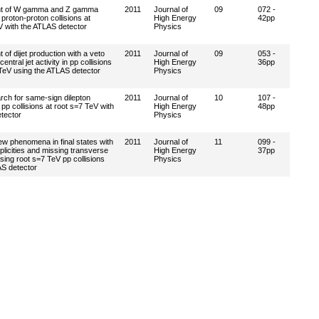
t of W gamma and Z gamma
2011
Journal of
09
072 -
 proton-proton collisions at
High Energy
42pp
V with the ATLAS detector
Physics
f dijet production with a veto
2011
Journal of
09
053 -
central jet activity in pp collisions
High Energy
36pp
 TeV using the ATLAS detector
Physics
rch for same-sign dilepton
2011
Journal of
10
107 -
 pp collisions at root s=7 TeV with
High Energy
48pp
tector
Physics
ew phenomena in final states with
2011
Journal of
11
099 -
tiplicities and missing transverse
High Energy
37pp
ng root s=7 TeV pp collisions
Physics
AS detector