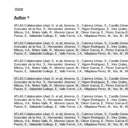
Home
Author
ATLAS Collaboration (Aad, G. et al)
;
Amoros, G.
;
Cabrera Urban, S.
;
Castillo Gime
Gonzalez de la Hoz, S.
;
Hernandez Jimenez, Y.
;
Higon-Rodriguez, E.
;
Irles Quiles,
Mitsou, V.A.
;
Moles-Valls, R.
;
Moreno Llacer, M.
;
Oliver Garcia, E.
;
Perez Garcia-E
Pastor, E.
;
Valladolid Gallego, E.
;
Valls Ferrer, J.A.
;
Villaplana Perez, M.
;
Vos, M.
;
Wi
ATLAS Collaboration (Aad, G. et al)
;
Amoros, G.
;
Cabrera Urban, S.
;
Castillo Gime
Gonzalez de la Hoz, S.
;
Hernandez Jimenez, Y.
;
Higon-Rodriguez, E.
;
Irles Quiles,
Mitsou, V.A.
;
Moles-Valls, R.
;
Moreno Llacer, M.
;
Oliver Garcia, E.
;
Perez Garcia-E
Pastor, E.
;
Valladolid Gallego, E.
;
Valls Ferrer, J.A.
;
Villaplana Perez, M.
;
Vos, M.
;
Wi
ATLAS Collaboration (Aad, G. et al)
;
Amoros, G.
;
Cabrera Urban, S.
;
Castillo Gime
Gonzalez de la Hoz, S.
;
Hernandez Jimenez, Y.
;
Higon-Rodriguez, E.
;
Irles Quiles,
Mitsou, V.A.
;
Moles-Valls, R.
;
Moreno Llacer, M.
;
Oliver Garcia, E.
;
Perez Garcia-E
Pastor, E.
;
Valladolid Gallego, E.
;
Valls Ferrer, J.A.
;
Villaplana Perez, M.
;
Vos, M.
;
Wi
ATLAS Collaboration (Aad, G. et al)
;
Amoros, G.
;
Cabrera Urban, S.
;
Castillo Gime
Gonzalez de la Hoz, S.
;
Hernandez Jimenez, Y.
;
Higon-Rodriguez, E.
;
Irles Quiles,
Mitsou, V.A.
;
Moles-Valls, R.
;
Moreno Llacer, M.
;
Oliver Garcia, E.
;
Perez Garcia-E
Pastor, E.
;
Valladolid Gallego, E.
;
Valls Ferrer, J.A.
;
Villaplana Perez, M.
;
Vos, M.
;
Wi
ATLAS Collaboration (Aad, G. et al)
;
Amoros, G.
;
Cabrera Urban, S.
;
Castillo Gime
Gonzalez de la Hoz, S.
;
Hernandez Jimenez, Y.
;
Higon-Rodriguez, E.
;
Irles Quiles,
Mitsou, V.A.
;
Moles-Valls, R.
;
Moreno Llacer, M.
;
Oliver Garcia, E.
;
Perez Garcia-E
Pastor, E.
;
Valladolid Gallego, E.
;
Valls Ferrer, J.A.
;
Villaplana Perez, M.
;
Vos, M.
;
Wi
ATLAS Collaboration (Aad, G. et al)
;
Amoros, G.
;
Cabrera Urban, S.
;
Castillo Gime
Gonzalez de la Hoz, S.
;
Hernandez Jimenez, Y.
;
Higon-Rodriguez, E.
;
Irles Quiles,
Mitsou, V.A.
;
Moles-Valls, R.
;
Moreno Llacer, M.
;
Oliver Garcia, E.
;
Perez Garcia-E
Pastor, E.
;
Valladolid Gallego, E.
;
Valls Ferrer, J.A.
;
Villaplana Perez, M.
;
Vos, M.
;
Wi