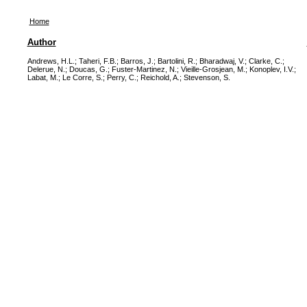
Home
Author
Andrews, H.L.
;
Taheri, F.B.
;
Barros, J.
;
Bartolini, R.
;
Bharadwaj, V.
;
Clarke, C.
;
Delerue, N.
;
Doucas, G.
;
Fuster-Martinez, N.
;
Vieille-Grosjean, M.
;
Konoplev, I.V.
;
Labat, M.
;
Le Corre, S.
;
Perry, C.
;
Reichold, A.
;
Stevenson, S.