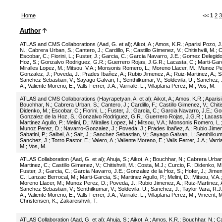
Home
<<
1
2
3
Author
ATLAS and CMS Collaborations (Aad, G. et al)
;
Aikot, A.
;
Amos, K.R.
;
Aparisi Pozo, J
N.
;
Cabrera Urban, S.
;
Cantero, J.
;
Cardillo, F.
;
Castillo Gimenez, V.
;
Chitishvili, M.
;
C
Escobar, C.
;
Fiorini, L.
;
Fuster, J.
;
Garcia, C.
;
Garcia Navarro, J.E.
;
Gomez Delegido,
Hoz, S.
;
Gonzalvo Rodriguez, G.R.
;
Guerrero Rojas, J.G.R.
;
Lacasta, C.
;
Marti-Garc
Miralles Lopez, M.
;
Mitsou, V.A.
;
Monsonis Romero, L.
;
Moreno Llacer, M.
;
Munoz Pe
Gonzalez, J.
;
Poveda, J.
;
Prades Ibañez, A.
;
Rubio Jimenez, A.
;
Ruiz-Martinez, A.
;
S
Sanchez Sebastian, V.
;
Sayago Galvan, I.
;
Senthilkumar, V.
;
Soldevila, U.
;
Sanchez, 
A.
;
Valiente Moreno, E.
;
Valls Ferrer, J.A.
;
Varriale, L.
;
Villaplana Perez, M.
;
Vos, M.
ATLAS and CMS Collaborations (Hayrapetyan, A. et al)
;
Aikot, A.
;
Amos, K.R.
;
Aparisi
Bouchhar, N.
;
Cabrera Urban, S.
;
Cantero, J.
;
Cardillo, F.
;
Castillo Gimenez, V.
;
Chiti
Didenko, M.
;
Escobar, C.
;
Fiorini, L.
;
Fuster, J.
;
Garcia, C.
;
Garcia Navarro, J.E.
;
Gom
Gonzalez de la Hoz, S.
;
Gonzalvo Rodriguez, G.R.
;
Guerrero Rojas, J.G.R.
;
Lacast
Martinez Agullo, P.
;
Melini, D.
;
Miralles Lopez, M.
;
Mitsou, V.A.
;
Monsonis Romero, L.
Munoz Perez, D.
;
Navarro-Gonzalez, J.
;
Poveda, J.
;
Prades Ibañez, A.
;
Rubio Jimen
Sabatini, P.
;
Saibel, A.
;
Salt, J.
;
Sanchez Sebastian, V.
;
Sayago Galvan, I.
;
Senthilkum
Sanchez, J.
;
Torro Pastor, E.
;
Valero, A.
;
Valiente Moreno, E.
;
Valls Ferrer, J.A.
;
Varria
M.
;
Vos, M.
ATLAS Collaboration (Aad, G. et al)
;
Ahuja, S.
;
Aikot, A.
;
Bouchhar, N.
;
Cabrera Urban
Martinez, C.
;
Castillo Gimenez, V.
;
Chitishvili, M.
;
Costa, M.J.
;
Curcio, F.
;
Didenko, M
Fuster, J.
;
Garcia, C.
;
Garcia Navarro, J.E.
;
Gonzalez de la Hoz, S.
;
Hofer, J.
;
Jimen
C.
;
Lanzac Berrocal, M.
;
Marti-Garcia, S.
;
Martinez Agullo, P.
;
Melini, D.
;
Mitsou, V.A.
Moreno Llacer, M.
;
Munoz Perez, D.
;
Poveda, J.
;
Rubio Jimenez, A.
;
Ruiz-Martinez, 
Sanchez Sebastian, V.
;
Senthilkumar, V.
;
Soldevila, U.
;
Sanchez, J.
;
Taylor Vara, R.J
A.
;
Valiente Moreno, E.
;
Valls Ferrer, J.A.
;
Varriale, L.
;
Villaplana Perez, M.
;
Vincent, M
Christensen, K.
;
Zakareishvili, T.
ATLAS Collaboration (Aad, G. et al)
;
Ahuja, S.
;
Aikot, A.
;
Amos, K.R.
;
Bouchhar, N.
;
Ca