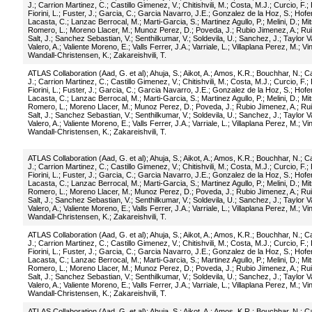
J.
;
Carrion Martinez, C.
;
Castillo Gimenez, V.
;
Chitishvili, M.
;
Costa, M.J.
;
Curcio, F.
;
Fiorini, L.
;
Fuster, J.
;
Garcia, C.
;
Garcia Navarro, J.E.
;
Gonzalez de la Hoz, S.
;
Hofer
Lacasta, C.
;
Lanzac Berrocal, M.
;
Marti-Garcia, S.
;
Martinez Agullo, P.
;
Melini, D.
;
Mit
Romero, L.
;
Moreno Llacer, M.
;
Munoz Perez, D.
;
Poveda, J.
;
Rubio Jimenez, A.
;
Rui
Salt, J.
;
Sanchez Sebastian, V.
;
Senthilkumar, V.
;
Soldevila, U.
;
Sanchez, J.
;
Taylor V
Valero, A.
;
Valiente Moreno, E.
;
Valls Ferrer, J.A.
;
Varriale, L.
;
Villaplana Perez, M.
;
Vi
Wandall-Christensen, K.
;
Zakareishvili, T.
ATLAS Collaboration (Aad, G. et al)
;
Ahuja, S.
;
Aikot, A.
;
Amos, K.R.
;
Bouchhar, N.
;
Ca
J.
;
Carrion Martinez, C.
;
Castillo Gimenez, V.
;
Chitishvili, M.
;
Costa, M.J.
;
Curcio, F.
;
Fiorini, L.
;
Fuster, J.
;
Garcia, C.
;
Garcia Navarro, J.E.
;
Gonzalez de la Hoz, S.
;
Hofer
Lacasta, C.
;
Lanzac Berrocal, M.
;
Marti-Garcia, S.
;
Martinez Agullo, P.
;
Melini, D.
;
Mit
Romero, L.
;
Moreno Llacer, M.
;
Munoz Perez, D.
;
Poveda, J.
;
Rubio Jimenez, A.
;
Rui
Salt, J.
;
Sanchez Sebastian, V.
;
Senthilkumar, V.
;
Soldevila, U.
;
Sanchez, J.
;
Taylor V
Valero, A.
;
Valiente Moreno, E.
;
Valls Ferrer, J.A.
;
Varriale, L.
;
Villaplana Perez, M.
;
Vi
Wandall-Christensen, K.
;
Zakareishvili, T.
ATLAS Collaboration (Aad, G. et al)
;
Ahuja, S.
;
Aikot, A.
;
Amos, K.R.
;
Bouchhar, N.
;
Ca
J.
;
Carrion Martinez, C.
;
Castillo Gimenez, V.
;
Chitishvili, M.
;
Costa, M.J.
;
Curcio, F.
;
Fiorini, L.
;
Fuster, J.
;
Garcia, C.
;
Garcia Navarro, J.E.
;
Gonzalez de la Hoz, S.
;
Hofer
Lacasta, C.
;
Lanzac Berrocal, M.
;
Marti-Garcia, S.
;
Martinez Agullo, P.
;
Melini, D.
;
Mit
Romero, L.
;
Moreno Llacer, M.
;
Munoz Perez, D.
;
Poveda, J.
;
Rubio Jimenez, A.
;
Rui
Salt, J.
;
Sanchez Sebastian, V.
;
Senthilkumar, V.
;
Soldevila, U.
;
Sanchez, J.
;
Taylor V
Valero, A.
;
Valiente Moreno, E.
;
Valls Ferrer, J.A.
;
Varriale, L.
;
Villaplana Perez, M.
;
Vi
Wandall-Christensen, K.
;
Zakareishvili, T.
ATLAS Collaboration (Aad, G. et al)
;
Ahuja, S.
;
Aikot, A.
;
Amos, K.R.
;
Bouchhar, N.
;
Ca
J.
;
Carrion Martinez, C.
;
Castillo Gimenez, V.
;
Chitishvili, M.
;
Costa, M.J.
;
Curcio, F.
;
Fiorini, L.
;
Fuster, J.
;
Garcia, C.
;
Garcia Navarro, J.E.
;
Gonzalez de la Hoz, S.
;
Hofer
Lacasta, C.
;
Lanzac Berrocal, M.
;
Marti-Garcia, S.
;
Martinez Agullo, P.
;
Melini, D.
;
Mit
Romero, L.
;
Moreno Llacer, M.
;
Munoz Perez, D.
;
Poveda, J.
;
Rubio Jimenez, A.
;
Rui
Salt, J.
;
Sanchez Sebastian, V.
;
Senthilkumar, V.
;
Soldevila, U.
;
Sanchez, J.
;
Taylor V
Valero, A.
;
Valiente Moreno, E.
;
Valls Ferrer, J.A.
;
Varriale, L.
;
Villaplana Perez, M.
;
Vi
Wandall-Christensen, K.
;
Zakareishvili, T.
ATLAS Collaboration (Aad, G. et al)
;
Ahuja, S.
;
Aikot, A.
;
Amos, K.R.
;
Bouchhar, N.
;
Ca