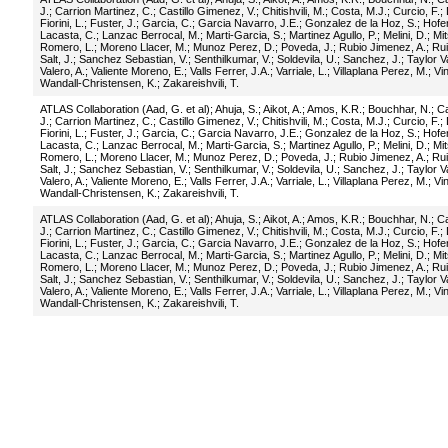
J.
;
Carrion Martinez, C.
;
Castillo Gimenez, V.
;
Chitishvili, M.
;
Costa, M.J.
;
Curcio, F.
;
Fiorini, L.
;
Fuster, J.
;
Garcia, C.
;
Garcia Navarro, J.E.
;
Gonzalez de la Hoz, S.
;
Hofer
Lacasta, C.
;
Lanzac Berrocal, M.
;
Marti-Garcia, S.
;
Martinez Agullo, P.
;
Melini, D.
;
Mit
Romero, L.
;
Moreno Llacer, M.
;
Munoz Perez, D.
;
Poveda, J.
;
Rubio Jimenez, A.
;
Rui
Salt, J.
;
Sanchez Sebastian, V.
;
Senthilkumar, V.
;
Soldevila, U.
;
Sanchez, J.
;
Taylor V
Valero, A.
;
Valiente Moreno, E.
;
Valls Ferrer, J.A.
;
Varriale, L.
;
Villaplana Perez, M.
;
Vi
Wandall-Christensen, K.
;
Zakareishvili, T.
ATLAS Collaboration (Aad, G. et al)
;
Ahuja, S.
;
Aikot, A.
;
Amos, K.R.
;
Bouchhar, N.
;
Ca
J.
;
Carrion Martinez, C.
;
Castillo Gimenez, V.
;
Chitishvili, M.
;
Costa, M.J.
;
Curcio, F.
;
Fiorini, L.
;
Fuster, J.
;
Garcia, C.
;
Garcia Navarro, J.E.
;
Gonzalez de la Hoz, S.
;
Hofer
Lacasta, C.
;
Lanzac Berrocal, M.
;
Marti-Garcia, S.
;
Martinez Agullo, P.
;
Melini, D.
;
Mit
Romero, L.
;
Moreno Llacer, M.
;
Munoz Perez, D.
;
Poveda, J.
;
Rubio Jimenez, A.
;
Rui
Salt, J.
;
Sanchez Sebastian, V.
;
Senthilkumar, V.
;
Soldevila, U.
;
Sanchez, J.
;
Taylor V
Valero, A.
;
Valiente Moreno, E.
;
Valls Ferrer, J.A.
;
Varriale, L.
;
Villaplana Perez, M.
;
Vi
Wandall-Christensen, K.
;
Zakareishvili, T.
ATLAS Collaboration (Aad, G. et al)
;
Ahuja, S.
;
Aikot, A.
;
Amos, K.R.
;
Bouchhar, N.
;
Ca
J.
;
Carrion Martinez, C.
;
Castillo Gimenez, V.
;
Chitishvili, M.
;
Costa, M.J.
;
Curcio, F.
;
Fiorini, L.
;
Fuster, J.
;
Garcia, C.
;
Garcia Navarro, J.E.
;
Gonzalez de la Hoz, S.
;
Hofer
Lacasta, C.
;
Lanzac Berrocal, M.
;
Marti-Garcia, S.
;
Martinez Agullo, P.
;
Melini, D.
;
Mit
Romero, L.
;
Moreno Llacer, M.
;
Munoz Perez, D.
;
Poveda, J.
;
Rubio Jimenez, A.
;
Rui
Salt, J.
;
Sanchez Sebastian, V.
;
Senthilkumar, V.
;
Soldevila, U.
;
Sanchez, J.
;
Taylor V
Valero, A.
;
Valiente Moreno, E.
;
Valls Ferrer, J.A.
;
Varriale, L.
;
Villaplana Perez, M.
;
Vi
Wandall-Christensen, K.
;
Zakareishvili, T.