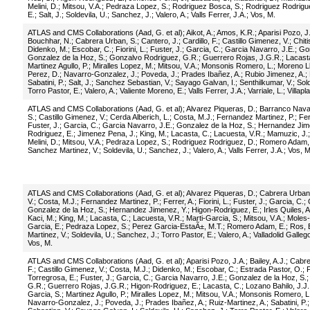
Melini, D.
;
Mitsou, V.A.
;
Pedraza Lopez, S.
;
Rodriguez Bosca, S.
;
Rodriguez Rodrigu
E.
;
Salt, J.
;
Soldevila, U.
;
Sanchez, J.
;
Valero, A.
;
Valls Ferrer, J.A.
;
Vos, M.
ATLAS and CMS Collaborations (Aad, G. et al)
;
Aikot, A.
;
Amos, K.R.
;
Aparisi Pozo, J
Bouchhar, N.
;
Cabrera Urban, S.
;
Cantero, J.
;
Cardillo, F.
;
Castillo Gimenez, V.
;
Chiti
Didenko, M.
;
Escobar, C.
;
Fiorini, L.
;
Fuster, J.
;
Garcia, C.
;
Garcia Navarro, J.E.
;
Gom
Gonzalez de la Hoz, S.
;
Gonzalvo Rodriguez, G.R.
;
Guerrero Rojas, J.G.R.
;
Lacast
Martinez Agullo, P.
;
Miralles Lopez, M.
;
Mitsou, V.A.
;
Monsonis Romero, L.
;
Moreno Ll
Perez, D.
;
Navarro-Gonzalez, J.
;
Poveda, J.
;
Prades Ibañez, A.
;
Rubio Jimenez, A.
;
Sabatini, P.
;
Salt, J.
;
Sanchez Sebastian, V.
;
Sayago Galvan, I.
;
Senthilkumar, V.
;
Sold
Torro Pastor, E.
;
Valero, A.
;
Valiente Moreno, E.
;
Valls Ferrer, J.A.
;
Varriale, L.
;
Villapl
ATLAS and CMS Collaborations (Aad, G. et al)
;
Alvarez Piqueras, D.
;
Barranco Navar
S.
;
Castillo Gimenez, V.
;
Cerda Alberich, L.
;
Costa, M.J.
;
Fernandez Martinez, P.
;
Fer
Fuster, J.
;
Garcia, C.
;
Garcia Navarro, J.E.
;
Gonzalez de la Hoz, S.
;
Hernandez Jime
Rodriguez, E.
;
Jimenez Pena, J.
;
King, M.
;
Lacasta, C.
;
Lacuesta, V.R.
;
Mamuzic, J.
Melini, D.
;
Mitsou, V.A.
;
Pedraza Lopez, S.
;
Rodriguez Rodriguez, D.
;
Romero Adam,
Sanchez Martinez, V.
;
Soldevila, U.
;
Sanchez, J.
;
Valero, A.
;
Valls Ferrer, J.A.
;
Vos, M
ATLAS and CMS Collaborations (Aad, G. et al)
;
Alvarez Piqueras, D.
;
Cabrera Urban,
V.
;
Costa, M.J.
;
Fernandez Martinez, P.
;
Ferrer, A.
;
Fiorini, L.
;
Fuster, J.
;
Garcia, C.
;
Gonzalez de la Hoz, S.
;
Hernandez Jimenez, Y.
;
Higon-Rodriguez, E.
;
Irles Quiles, A
Kaci, M.
;
King, M.
;
Lacasta, C.
;
Lacuesta, V.R.
;
Marti-Garcia, S.
;
Mitsou, V.A.
;
Moles-
Garcia, E.
;
Pedraza Lopez, S.
;
Perez Garcia-EstaÃ±, M.T.
;
Romero Adam, E.
;
Ros, 
Martinez, V.
;
Soldevila, U.
;
Sanchez, J.
;
Torro Pastor, E.
;
Valero, A.
;
Valladolid Gallego
Vos, M.
ATLAS and CMS Collaborations (Aad, G. et al)
;
Aparisi Pozo, J.A.
;
Bailey, A.J.
;
Cabre
F.
;
Castillo Gimenez, V.
;
Costa, M.J.
;
Didenko, M.
;
Escobar, C.
;
Estrada Pastor, O.
;
F
Torregrosa, E.
;
Fuster, J.
;
Garcia, C.
;
Garcia Navarro, J.E.
;
Gonzalez de la Hoz, S.
G.R.
;
Guerrero Rojas, J.G.R.
;
Higon-Rodriguez, E.
;
Lacasta, C.
;
Lozano Bahilo, J.J.
Garcia, S.
;
Martinez Agullo, P.
;
Miralles Lopez, M.
;
Mitsou, V.A.
;
Monsonis Romero, L
Navarro-Gonzalez, J.
;
Poveda, J.
;
Prades Ibañez, A.
;
Ruiz-Martinez, A.
;
Sabatini, P.