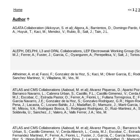
Home
<<
1
2
3
Author
AGATA Collaboration (Akkoyun, S. et al)
;
Algora, A.
;
Barrientos, D.
;
Domingo-Pardo, 
A.
;
Huyuk, T.
;
Kaci, M.
;
Mendez, V.
;
Rubio, B.
;
Salt, J.
;
Tain, J.L.
ALEPH, DELPHI, L3 and OPAL Collaborations, LEP Electroweak Working Group (Scha
M.J.
;
Ferrer, A.
;
Fuster, J.
;
Garcia, C.
;
Oyanguren, A.
;
Perepelitsa, V.
;
Salt, J.
;
Tortos
Altheimer, A. et al
;
Fassi, F.
;
Gonzalez de la Hoz, S.
;
Kaci, M.
;
Oliver Garcia, E.
;
Rodr
Sanchez Martinez, V.
;
Villaplana, M.
;
Vos, M.
ATLAS and CMS Collaborations (Aaboud, M. et al)
;
Alvarez Piqueras, D.
;
Aparisi Poz
Barranco Navarro, L.
;
Cabrera Urban, S.
;
Castillo, F.L.
;
Castillo Gimenez, V.
;
Cerda A
M.J.
;
Escobar, C.
;
Estrada Pastor, O.
;
Ferrer, A.
;
Fiorini, L.
;
Fullana Torregrosa, E.
;
F
Garcia Navarro, J.E.
;
Gonzalez de la Hoz, S.
;
Gonzalvo Rodriguez, G.R.
;
Higon-Rod
Pena, J.
;
Lacasta, C.
;
Lozano Bahilo, J.J.
;
Madaffari, D.
;
Mamuzic, J.
;
Marti-Garcia, 
M.
;
Mitsou, V.A.
;
Rodriguez Bosca, S.
;
Rodriguez Rodriguez, D.
;
Ruiz-Martinez, A.
;
S
Soldevila, U.
;
Sanchez, J.
;
Valero, A.
;
Valls Ferrer, J.A.
;
Vos, M.
ATLAS and CMS Collaborations (Aaboud, M. et al)
;
Alvarez Piqueras, D.
;
Barranco N
Urban, S.
;
Castillo Gimenez, V.
;
Cerda Alberich, L.
;
Costa, M.J.
;
Escobar, C.
;
Estrada
Fernandez Martinez, P.
;
Ferrer, A.
;
Fiorini, L.
;
Fuster, J.
;
Garcia, C.
;
Garcia Navarro,
Hoz, S.
;
Higon-Rodriguez, E.
;
Jimenez Pena, J.
;
Lacasta, C.
;
Madaffari, D.
;
Mamuzic