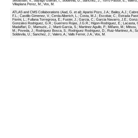
Sebastian, V.
;
Sayago Galvan, I.
;
Soldevila, U.
;
Sanchez, J.
;
Torro Pastor, E.
;
Valero,
Villaplana Perez, M.
;
Vos, M.
ATLAS and CMS Collaborations (Aad, G. et al)
;
Aparisi Pozo, J.A.
;
Bailey, A.J.
;
Cabre
F.L.
;
Castillo Gimenez, V.
;
Cerda Alberich, L.
;
Costa, M.J.
;
Escobar, C.
;
Estrada Past
Fiorini, L.
;
Fullana Torregrosa, E.
;
Fuster, J.
;
Garcia, C.
;
Garcia Navarro, J.E.
;
Gonza
Gonzalvo Rodriguez, G.R.
;
Guerrero Rojas, J.G.R.
;
Higon-Rodriguez, E.
;
Lacasta, 
Madaffari, D.
;
Mamuzic, J.
;
Marti-Garcia, S.
;
Martinez Agullo, P.
;
Miñano, M.
;
Mitsou, 
M.
;
Poveda, J.
;
Rodriguez Bosca, S.
;
Rodriguez Rodriguez, D.
;
Ruiz-Martinez, A.
;
Sa
Soldevila, U.
;
Sanchez, J.
;
Valero, A.
;
Valls Ferrer, J.A.
;
Vos, M.