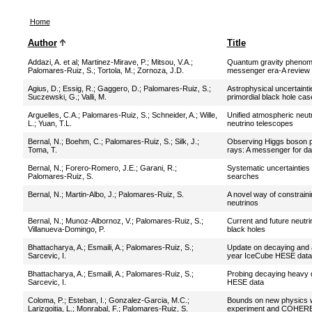
Home
Author
Title
Addazi, A. et al
;
Martinez-Mirave, P.
;
Mitsou, V.A.
;
Quantum gravity phenomen
Palomares-Ruiz, S.
;
Tortola, M.
;
Zornoza, J.D.
messenger era-A review
Agius, D.
;
Essig, R.
;
Gaggero, D.
;
Palomares-Ruiz, S.
;
Astrophysical uncertaint
Suczewski, G.
;
Valli, M.
primordial black hole cas
Arguelles, C.A.
;
Palomares-Ruiz, S.
;
Schneider, A.
;
Wille,
Unified atmospheric neutr
L.
;
Yuan, T.L.
neutrino telescopes
Bernal, N.
;
Boehm, C.
;
Palomares-Ruiz, S.
;
Silk, J.
;
Observing Higgs boson p
Toma, T.
rays: A messenger for da
Bernal, N.
;
Forero-Romero, J.E.
;
Garani, R.
;
Systematic uncertainties 
Palomares-Ruiz, S.
searches
Bernal, N.
;
Martin-Albo, J.
;
Palomares-Ruiz, S.
A novel way of constrain
neutrinos
Bernal, N.
;
Munoz-Albornoz, V.
;
Palomares-Ruiz, S.
;
Current and future neutri
Villanueva-Domingo, P.
black holes
Bhattacharya, A.
;
Esmaili, A.
;
Palomares-Ruiz, S.
;
Update on decaying and a
Sarcevic, I.
year IceCube HESE data
Bhattacharya, A.
;
Esmaili, A.
;
Palomares-Ruiz, S.
;
Probing decaying heavy d
Sarcevic, I.
HESE data
Coloma, P.
;
Esteban, I.
;
Gonzalez-Garcia, M.C.
;
Bounds on new physics wi
Larizgoitia, L.
;
Monrabal, F.
;
Palomares-Ruiz, S.
experiment and COHER