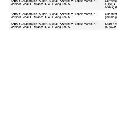
BABAR Collaboration (Aubert, B. et al)
;
Azzolini, V.
;
Lopez-March, N.
;
Correlate
Martinez-Vidal, F.
;
Milanes, D.A.
;
Oyanguren, A.
e(+)e(-) 
bar(c)(-)
BABAR Collaboration (Aubert, B. et al)
;
Azzolini, V.
;
Lopez-March, N.
;
Observati
Martinez-Vidal, F.
;
Milanes, D.A.
;
Oyanguren, A.
gamma ga
BABAR Collaboration (Aubert, B. et al)
;
Azzolini, V.
;
Lopez-March, N.
;
Search for
Martinez-Vidal, F.
;
Milanes, D.A.
;
Oyanguren, A.
(nu)over