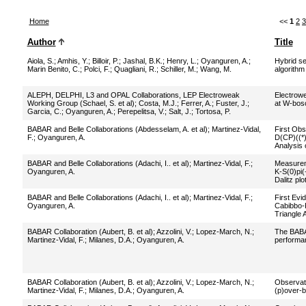
Home
<<
1
2
3
Author
Title
Aiola, S.
;
Amhis, Y.
;
Billoir, P.
;
Jashal, B.K.
;
Henry, L.
;
Oyanguren, A.
;
Hybrid se
Marin Benito, C.
;
Polci, F.
;
Quagliani, R.
;
Schiller, M.
;
Wang, M.
algorithm 
ALEPH, DELPHI, L3 and OPAL Collaborations, LEP Electroweak
Electrowe
Working Group (Schael, S. et al)
;
Costa, M.J.
;
Ferrer, A.
;
Fuster, J.
;
at W-boso
Garcia, C.
;
Oyanguren, A.
;
Perepelitsa, V.
;
Salt, J.
;
Tortosa, P.
BABAR and Belle Collaborations (Abdesselam, A. et al)
;
Martinez-Vidal,
First Obs
F.
;
Oyanguren, A.
D(CP)((*
Analysis 
BABAR and Belle Collaborations (Adachi, I.. et al)
;
Martinez-Vidal, F.
;
Measureme
Oyanguren, A.
K-S(0)pi(
Dalitz pl
BABAR and Belle Collaborations (Adachi, I.. et al)
;
Martinez-Vidal, F.
;
First Evi
Oyanguren, A.
Cabibbo-
Triangle 
BABAR Collaboration (Aubert, B. et al)
;
Azzolini, V.
;
Lopez-March, N.
;
The BABA
Martinez-Vidal, F.
;
Milanes, D.A.
;
Oyanguren, A.
performa
BABAR Collaboration (Aubert, B. et al)
;
Azzolini, V.
;
Lopez-March, N.
;
Observati
Martinez-Vidal, F.
;
Milanes, D.A.
;
Oyanguren, A.
(p)over-b