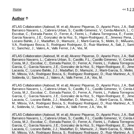
Home
<<
1
2
3
Author
ATLAS Collaboration (Aaboud, M. et al)
;
Alvarez Piqueras, D.
;
Aparisi Pozo, J.A.
;
Bail
Barranco Navarro, L.
;
Cabrera Urban, S.
;
Castillo Gimenez, V.
;
Cerda Alberich, L.
;
C
Escobar, C.
;
Estrada Pastor, O.
;
Ferrer, A.
;
Fiorini, L.
;
Fullana Torregrosa, E.
;
Fuster,
Garcia Navarro, J.E.
;
Gonzalez de la Hoz, S.
;
Higon-Rodriguez, E.
;
Jimenez Pena, J
Lozano Bahilo, J.J.
;
Madaffari, D.
;
Mamuzic, J.
;
Marti-Garcia, S.
;
Melini, D.
;
MiÃ±ano,
V.A.
;
Rodriguez Bosca, S.
;
Rodriguez Rodriguez, D.
;
Ruiz-Martinez, A.
;
Salt, J.
;
Santr
U.
;
Sanchez, J.
;
Valero, A.
;
Valls Ferrer, J.A.
;
Vos, M.
ATLAS Collaboration (Aaboud, M. et al)
;
Alvarez Piqueras, D.
;
Aparisi Pozo, J.A.
;
Bail
Barranco Navarro, L.
;
Cabrera Urban, S.
;
Castillo, F.L.
;
Castillo Gimenez, V.
;
Cerda A
Costa, M.J.
;
Escobar, C.
;
Estrada Pastor, O.
;
Ferrer, A.
;
Fiorini, L.
;
Fullana Torregros
Garcia, C.
;
Garcia Navarro, J.E.
;
Gonzalez de la Hoz, S.
;
Higon-Rodriguez, E.
;
Jime
Lacasta, C.
;
Lozano Bahilo, J.J.
;
Madaffari, D.
;
Mamuzic, J.
;
Marti-Garcia, S.
;
Melini,
M.
;
Mitsou, V.A.
;
Rodriguez Bosca, S.
;
Rodriguez Rodriguez, D.
;
Ruiz-Martinez, A.
;
S
Soldevila, U.
;
Sanchez, J.
;
Valero, A.
;
Valls Ferrer, J.A.
;
Vos, M.
ATLAS Collaboration (Aaboud, M. et al)
;
Alvarez Piqueras, D.
;
Aparisi Pozo, J.A.
;
Bail
Barranco Navarro, L.
;
Cabrera Urban, S.
;
Castillo, F.L.
;
Castillo Gimenez, V.
;
Cerda A
Costa, M.J.
;
Escobar, C.
;
Estrada Pastor, O.
;
Ferrer, A.
;
Fiorini, L.
;
Fullana Torregros
Garcia, C.
;
Garcia Navarro, J.E.
;
Gonzalez de la Hoz, S.
;
Higon-Rodriguez, E.
;
Jime
Lacasta, C.
;
Lozano Bahilo, J.J.
;
Madaffari, D.
;
Mamuzic, J.
;
Marti-Garcia, S.
;
Melini,
M.
;
Mitsou, V.A.
;
Rodriguez Bosca, S.
;
Rodriguez Rodriguez, D.
;
Ruiz-Martinez, A.
;
S
A.
;
Soldevila, U.
;
Sanchez, J.
;
Valero, A.
;
Valls Ferrer, J.A.
;
Vos, M.
ATLAS Collaboration (Aaboud, M. et al)
;
Alvarez Piqueras, D.
;
Aparisi Pozo, J.A.
;
Bail
Barranco Navarro, L.
;
Cabrera Urban, S.
;
Castillo, F.L.
;
Castillo Gimenez, V.
;
Cerda A
Costa, M.J.
;
Escobar, C.
;
Estrada Pastor, O.
;
Ferrer, A.
;
Fiorini, L.
;
Fullana Torregros
Garcia, C.
;
Garcia Navarro, J.E.
;
Gonzalez de la Hoz, S.
;
Higon-Rodriguez, E.
;
Jime
Lacasta, C.
;
Lozano Bahilo, J.J.
;
Madaffari, D.
;
Mamuzic, J.
;
Marti-Garcia, S.
;
Melini,
M.
;
Mitsou, V.A.
;
Rodriguez Bosca, S.
;
Rodriguez Rodriguez, D.
;
Ruiz-Martinez, A.
;
S