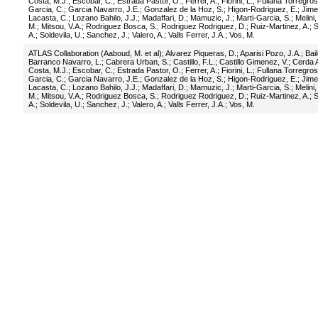
Costa, M.J.
;
Escobar, C.
;
Estrada Pastor, O.
;
Ferrer, A.
;
Fiorini, L.
;
Fullana Torregros
Garcia, C.
;
Garcia Navarro, J.E.
;
Gonzalez de la Hoz, S.
;
Higon-Rodriguez, E.
;
Jime
Lacasta, C.
;
Lozano Bahilo, J.J.
;
Madaffari, D.
;
Mamuzic, J.
;
Marti-Garcia, S.
;
Melini,
M.
;
Mitsou, V.A.
;
Rodriguez Bosca, S.
;
Rodriguez Rodriguez, D.
;
Ruiz-Martinez, A.
;
S
A.
;
Soldevila, U.
;
Sanchez, J.
;
Valero, A.
;
Valls Ferrer, J.A.
;
Vos, M.
ATLAS Collaboration (Aaboud, M. et al)
;
Alvarez Piqueras, D.
;
Aparisi Pozo, J.A.
;
Bail
Barranco Navarro, L.
;
Cabrera Urban, S.
;
Castillo, F.L.
;
Castillo Gimenez, V.
;
Cerda A
Costa, M.J.
;
Escobar, C.
;
Estrada Pastor, O.
;
Ferrer, A.
;
Fiorini, L.
;
Fullana Torregros
Garcia, C.
;
Garcia Navarro, J.E.
;
Gonzalez de la Hoz, S.
;
Higon-Rodriguez, E.
;
Jime
Lacasta, C.
;
Lozano Bahilo, J.J.
;
Madaffari, D.
;
Mamuzic, J.
;
Marti-Garcia, S.
;
Melini,
M.
;
Mitsou, V.A.
;
Rodriguez Bosca, S.
;
Rodriguez Rodriguez, D.
;
Ruiz-Martinez, A.
;
S
A.
;
Soldevila, U.
;
Sanchez, J.
;
Valero, A.
;
Valls Ferrer, J.A.
;
Vos, M.