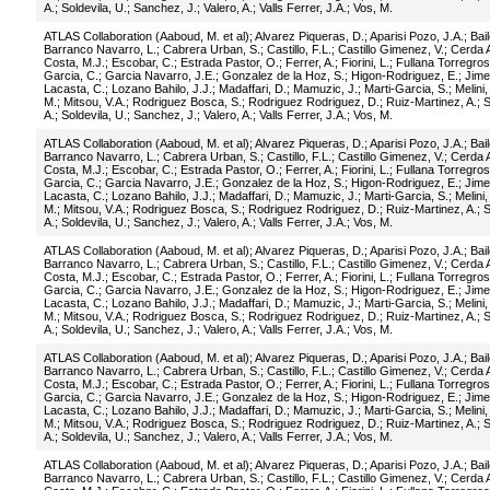
A.
;
Soldevila, U.
;
Sanchez, J.
;
Valero, A.
;
Valls Ferrer, J.A.
;
Vos, M.
ATLAS Collaboration (Aaboud, M. et al)
;
Alvarez Piqueras, D.
;
Aparisi Pozo, J.A.
;
Bail
Barranco Navarro, L.
;
Cabrera Urban, S.
;
Castillo, F.L.
;
Castillo Gimenez, V.
;
Cerda A
Costa, M.J.
;
Escobar, C.
;
Estrada Pastor, O.
;
Ferrer, A.
;
Fiorini, L.
;
Fullana Torregros
Garcia, C.
;
Garcia Navarro, J.E.
;
Gonzalez de la Hoz, S.
;
Higon-Rodriguez, E.
;
Jime
Lacasta, C.
;
Lozano Bahilo, J.J.
;
Madaffari, D.
;
Mamuzic, J.
;
Marti-Garcia, S.
;
Melini,
M.
;
Mitsou, V.A.
;
Rodriguez Bosca, S.
;
Rodriguez Rodriguez, D.
;
Ruiz-Martinez, A.
;
S
A.
;
Soldevila, U.
;
Sanchez, J.
;
Valero, A.
;
Valls Ferrer, J.A.
;
Vos, M.
ATLAS Collaboration (Aaboud, M. et al)
;
Alvarez Piqueras, D.
;
Aparisi Pozo, J.A.
;
Bail
Barranco Navarro, L.
;
Cabrera Urban, S.
;
Castillo, F.L.
;
Castillo Gimenez, V.
;
Cerda A
Costa, M.J.
;
Escobar, C.
;
Estrada Pastor, O.
;
Ferrer, A.
;
Fiorini, L.
;
Fullana Torregros
Garcia, C.
;
Garcia Navarro, J.E.
;
Gonzalez de la Hoz, S.
;
Higon-Rodriguez, E.
;
Jime
Lacasta, C.
;
Lozano Bahilo, J.J.
;
Madaffari, D.
;
Mamuzic, J.
;
Marti-Garcia, S.
;
Melini,
M.
;
Mitsou, V.A.
;
Rodriguez Bosca, S.
;
Rodriguez Rodriguez, D.
;
Ruiz-Martinez, A.
;
S
A.
;
Soldevila, U.
;
Sanchez, J.
;
Valero, A.
;
Valls Ferrer, J.A.
;
Vos, M.
ATLAS Collaboration (Aaboud, M. et al)
;
Alvarez Piqueras, D.
;
Aparisi Pozo, J.A.
;
Bail
Barranco Navarro, L.
;
Cabrera Urban, S.
;
Castillo, F.L.
;
Castillo Gimenez, V.
;
Cerda A
Costa, M.J.
;
Escobar, C.
;
Estrada Pastor, O.
;
Ferrer, A.
;
Fiorini, L.
;
Fullana Torregros
Garcia, C.
;
Garcia Navarro, J.E.
;
Gonzalez de la Hoz, S.
;
Higon-Rodriguez, E.
;
Jime
Lacasta, C.
;
Lozano Bahilo, J.J.
;
Madaffari, D.
;
Mamuzic, J.
;
Marti-Garcia, S.
;
Melini,
M.
;
Mitsou, V.A.
;
Rodriguez Bosca, S.
;
Rodriguez Rodriguez, D.
;
Ruiz-Martinez, A.
;
S
A.
;
Soldevila, U.
;
Sanchez, J.
;
Valero, A.
;
Valls Ferrer, J.A.
;
Vos, M.
ATLAS Collaboration (Aaboud, M. et al)
;
Alvarez Piqueras, D.
;
Aparisi Pozo, J.A.
;
Bail
Barranco Navarro, L.
;
Cabrera Urban, S.
;
Castillo, F.L.
;
Castillo Gimenez, V.
;
Cerda A
Costa, M.J.
;
Escobar, C.
;
Estrada Pastor, O.
;
Ferrer, A.
;
Fiorini, L.
;
Fullana Torregros
Garcia, C.
;
Garcia Navarro, J.E.
;
Gonzalez de la Hoz, S.
;
Higon-Rodriguez, E.
;
Jime
Lacasta, C.
;
Lozano Bahilo, J.J.
;
Madaffari, D.
;
Mamuzic, J.
;
Marti-Garcia, S.
;
Melini,
M.
;
Mitsou, V.A.
;
Rodriguez Bosca, S.
;
Rodriguez Rodriguez, D.
;
Ruiz-Martinez, A.
;
S
A.
;
Soldevila, U.
;
Sanchez, J.
;
Valero, A.
;
Valls Ferrer, J.A.
;
Vos, M.
ATLAS Collaboration (Aaboud, M. et al)
;
Alvarez Piqueras, D.
;
Aparisi Pozo, J.A.
;
Bail
Barranco Navarro, L.
;
Cabrera Urban, S.
;
Castillo, F.L.
;
Castillo Gimenez, V.
;
Cerda A