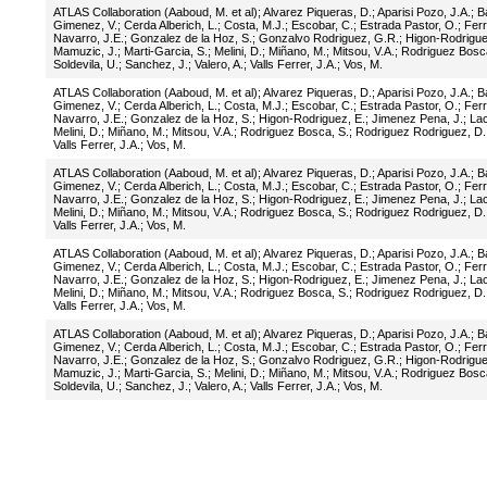
ATLAS Collaboration (Aaboud, M. et al)
;
Alvarez Piqueras, D.
;
Aparisi Pozo, J.A.
;
Ba
Gimenez, V.
;
Cerda Alberich, L.
;
Costa, M.J.
;
Escobar, C.
;
Estrada Pastor, O.
;
Ferr
Navarro, J.E.
;
Gonzalez de la Hoz, S.
;
Gonzalvo Rodriguez, G.R.
;
Higon-Rodrigue
Mamuzic, J.
;
Marti-Garcia, S.
;
Melini, D.
;
Miñano, M.
;
Mitsou, V.A.
;
Rodriguez Bosca
Soldevila, U.
;
Sanchez, J.
;
Valero, A.
;
Valls Ferrer, J.A.
;
Vos, M.
ATLAS Collaboration (Aaboud, M. et al)
;
Alvarez Piqueras, D.
;
Aparisi Pozo, J.A.
;
Ba
Gimenez, V.
;
Cerda Alberich, L.
;
Costa, M.J.
;
Escobar, C.
;
Estrada Pastor, O.
;
Ferr
Navarro, J.E.
;
Gonzalez de la Hoz, S.
;
Higon-Rodriguez, E.
;
Jimenez Pena, J.
;
Lac
Melini, D.
;
Miñano, M.
;
Mitsou, V.A.
;
Rodriguez Bosca, S.
;
Rodriguez Rodriguez, D.
Valls Ferrer, J.A.
;
Vos, M.
ATLAS Collaboration (Aaboud, M. et al)
;
Alvarez Piqueras, D.
;
Aparisi Pozo, J.A.
;
Ba
Gimenez, V.
;
Cerda Alberich, L.
;
Costa, M.J.
;
Escobar, C.
;
Estrada Pastor, O.
;
Ferr
Navarro, J.E.
;
Gonzalez de la Hoz, S.
;
Higon-Rodriguez, E.
;
Jimenez Pena, J.
;
Lac
Melini, D.
;
Miñano, M.
;
Mitsou, V.A.
;
Rodriguez Bosca, S.
;
Rodriguez Rodriguez, D.
Valls Ferrer, J.A.
;
Vos, M.
ATLAS Collaboration (Aaboud, M. et al)
;
Alvarez Piqueras, D.
;
Aparisi Pozo, J.A.
;
Ba
Gimenez, V.
;
Cerda Alberich, L.
;
Costa, M.J.
;
Escobar, C.
;
Estrada Pastor, O.
;
Ferr
Navarro, J.E.
;
Gonzalez de la Hoz, S.
;
Higon-Rodriguez, E.
;
Jimenez Pena, J.
;
Lac
Melini, D.
;
Miñano, M.
;
Mitsou, V.A.
;
Rodriguez Bosca, S.
;
Rodriguez Rodriguez, D.
Valls Ferrer, J.A.
;
Vos, M.
ATLAS Collaboration (Aaboud, M. et al)
;
Alvarez Piqueras, D.
;
Aparisi Pozo, J.A.
;
Ba
Gimenez, V.
;
Cerda Alberich, L.
;
Costa, M.J.
;
Escobar, C.
;
Estrada Pastor, O.
;
Ferr
Navarro, J.E.
;
Gonzalez de la Hoz, S.
;
Gonzalvo Rodriguez, G.R.
;
Higon-Rodrigue
Mamuzic, J.
;
Marti-Garcia, S.
;
Melini, D.
;
Miñano, M.
;
Mitsou, V.A.
;
Rodriguez Bosca
Soldevila, U.
;
Sanchez, J.
;
Valero, A.
;
Valls Ferrer, J.A.
;
Vos, M.