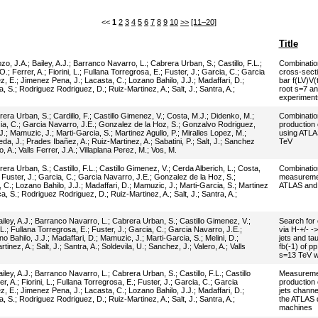
<<
1
2
3
4
5
6
7
8
9
10
>>
[11–20]
Title
ozo, J.A.
;
Bailey, A.J.
;
Barranco Navarro, L.
;
Cabrera Urban, S.
;
Castillo, F.L.
;
Combination
 O.
;
Ferrer, A.
;
Fiorini, L.
;
Fullana Torregrosa, E.
;
Fuster, J.
;
Garcia, C.
;
Garcia
cross-sect
z, E.
;
Jimenez Pena, J.
;
Lacasta, C.
;
Lozano Bahilo, J.J.
;
Madaffari, D.
;
bar f(LV)V(
, S.
;
Rodriguez Rodriguez, D.
;
Ruiz-Martinez, A.
;
Salt, J.
;
Santra, A.
;
root s=7 a
experiment
rera Urban, S.
;
Cardillo, F.
;
Castillo Gimenez, V.
;
Costa, M.J.
;
Didenko, M.
;
Combination
ia, C.
;
Garcia Navarro, J.E.
;
Gonzalez de la Hoz, S.
;
Gonzalvo Rodriguez,
production
J.
;
Mamuzic, J.
;
Marti-Garcia, S.
;
Martinez Agullo, P.
;
Miralles Lopez, M.
;
using ATLA
da, J.
;
Prades Ibañez, A.
;
Ruiz-Martinez, A.
;
Sabatini, P.
;
Salt, J.
;
Sanchez
TeV
o, A.
;
Valls Ferrer, J.A.
;
Villaplana Perez, M.
;
Vos, M.
rera Urban, S.
;
Castillo, F.L.
;
Castillo Gimenez, V.
;
Cerda Alberich, L.
;
Costa,
Combination
;
Fuster, J.
;
Garcia, C.
;
Garcia Navarro, J.E.
;
Gonzalez de la Hoz, S.
;
measuremen
, C.
;
Lozano Bahilo, J.J.
;
Madaffari, D.
;
Mamuzic, J.
;
Marti-Garcia, S.
;
Martinez
ATLAS and 
a, S.
;
Rodriguez Rodriguez, D.
;
Ruiz-Martinez, A.
;
Salt, J.
;
Santra, A.
;
iley, A.J.
;
Barranco Navarro, L.
;
Cabrera Urban, S.
;
Castillo Gimenez, V.
;
Search for
 L.
;
Fullana Torregrosa, E.
;
Fuster, J.
;
Garcia, C.
;
Garcia Navarro, J.E.
;
via H-+/- ->
o Bahilo, J.J.
;
Madaffari, D.
;
Mamuzic, J.
;
Marti-Garcia, S.
;
Melini, D.
;
jets and tau
rtinez, A.
;
Salt, J.
;
Santra, A.
;
Soldevila, U.
;
Sanchez, J.
;
Valero, A.
;
Valls
fb(-1) of pp
s=13 TeV w
iley, A.J.
;
Barranco Navarro, L.
;
Cabrera Urban, S.
;
Castillo, F.L.
;
Castillo
Measurement
er, A.
;
Fiorini, L.
;
Fullana Torregrosa, E.
;
Fuster, J.
;
Garcia, C.
;
Garcia
production 
z, E.
;
Jimenez Pena, J.
;
Lacasta, C.
;
Lozano Bahilo, J.J.
;
Madaffari, D.
;
jets channe
, S.
;
Rodriguez Rodriguez, D.
;
Ruiz-Martinez, A.
;
Salt, J.
;
Santra, A.
;
the ATLAS d
machines