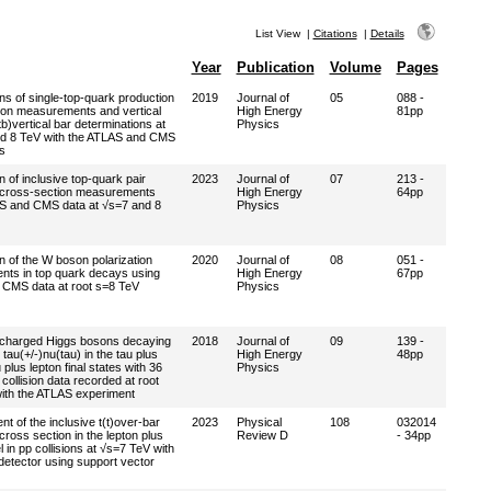
List View
|
Citations
|
Details
Year
Publication
Volume
Pages
s of single-top-quark production
2019
Journal of
05
088 -
ion measurements and vertical
High Energy
81pp
tb)vertical bar determinations at
Physics
nd 8 TeV with the ATLAS and CMS
s
 of inclusive top-quark pair
2023
Journal of
07
213 -
 cross-section measurements
High Energy
64pp
S and CMS data at √s=7 and 8
Physics
 of the W boson polarization
2020
Journal of
08
051 -
ts in top quark decays using
High Energy
67pp
CMS data at root s=8 TeV
Physics
 charged Higgs bosons decaying
2018
Journal of
09
139 -
 tau(+/-)nu(tau) in the tau plus
High Energy
48pp
 plus lepton final states with 36
Physics
 collision data recorded at root
ith the ATLAS experiment
 of the inclusive t(t)over-bar
2023
Physical
108
032014
cross section in the lepton plus
Review D
- 34pp
l in pp collisions at √s=7 TeV with
etector using support vector