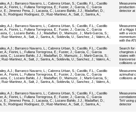
iley, A.J.
;
Barranco Navarro, L.
;
Cabrera Urban, S.
;
Castillo, F.L.
;
Castillo
Measurement
er, A.
;
Fiorini, L.
;
Fullana Torregrosa, E.
;
Fuster, J.
;
Garcia, C.
;
Garcia
production 
z, E.
;
Jimenez Pena, J.
;
Lacasta, C.
;
Lozano Bahilo, J.J.
;
Madaffari, D.
;
detector at
, S.
;
Rodriguez Rodriguez, D.
;
Ruiz-Martinez, A.
;
Salt, J.
;
Santra, A.
;
iley, A.J.
;
Barranco Navarro, L.
;
Cabrera Urban, S.
;
Castillo, F.L.
;
Castillo
Measuremen
er, A.
;
Fiorini, L.
;
Fullana Torregrosa, E.
;
Fuster, J.
;
Garcia, C.
;
Garcia
of a Higgs 
asta, C.
;
Lozano Bahilo, J.J.
;
Madaffari, D.
;
Mamuzic, J.
;
Marti-Garcia, S.
;
with a vect
;
Ruiz-Martinez, A.
;
Salt, J.
;
Santra, A.
;
Soldevila, U.
;
Sanchez, J.
;
Valero, A.
;
momentum in
with the AT
iley, A.J.
;
Barranco Navarro, L.
;
Cabrera Urban, S.
;
Castillo, F.L.
;
Castillo
Search for 
er, A.
;
Fiorini, L.
;
Fullana Torregrosa, E.
;
Fuster, J.
;
Garcia, C.
;
Garcia
charginos a
asta, C.
;
Lozano Bahilo, J.J.
;
Madaffari, D.
;
Mamuzic, J.
;
Marti-Garcia, S.
;
states with
;
Ruiz-Martinez, A.
;
Salt, J.
;
Santra, A.
;
Soldevila, U.
;
Sanchez, J.
;
Valero, A.
;
transverse
collisions 
iley, A.J.
;
Barranco Navarro, L.
;
Cabrera Urban, S.
;
Castillo, F.L.
;
Castillo
Measuremen
er, A.
;
Fiorini, L.
;
Fullana Torregrosa, E.
;
Fuster, J.
;
Garcia, C.
;
Garcia
azimuthal c
asta, C.
;
Lozano Bahilo, J.J.
;
Madaffari, D.
;
Mamuzic, J.
;
Marti-Garcia, S.
;
collisions 
;
Ruiz-Martinez, A.
;
Salt, J.
;
Santra, A.
;
Soldevila, U.
;
Sanchez, J.
;
Valero, A.
;
iley, A.J.
;
Barranco Navarro, L.
;
Cabrera Urban, S.
;
Castillo, F.L.
;
Castillo
Measuremen
er, A.
;
Fiorini, L.
;
Fullana Torregrosa, E.
;
Fuster, J.
;
Garcia, C.
;
Garcia
correlation
z, E.
;
Jimenez Pena, J.
;
Lacasta, C.
;
Lozano Bahilo, J.J.
;
Madaffari, D.
;
TeV using p
, S.
;
Rodriguez Rodriguez, D.
;
Ruiz-Martinez, A.
;
Salt, J.
;
Santra, A.
;
detector