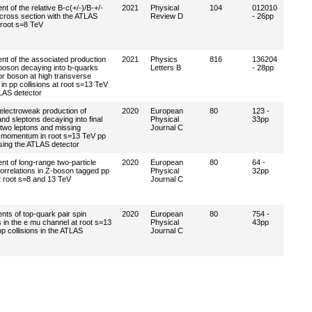
 of the relative B-c(+/-)/B-+/-
2021
Physical
104
012010
cross section with the ATLAS
Review D
- 26pp
 root s=8 TeV
t of the associated production
2021
Physics
816
136204
boson decaying into b-quarks
Letters B
- 28pp
or boson at high transverse
 pp collisions at root s=13 TeV
LAS detector
electroweak production of
2020
European
80
123 -
nd sleptons decaying into final
Physical
33pp
 two leptons and missing
Journal C
 momentum in root s=13 TeV pp
using the ATLAS detector
t of long-range two-particle
2020
European
80
64 -
orrelations in Z-boson tagged pp
Physical
32pp
at root s=8 and 13 TeV
Journal C
ts of top-quark pair spin
2020
European
80
754 -
s in the e mu channel at root s=13
Physical
43pp
p collisions in the ATLAS
Journal C