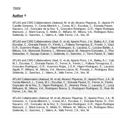
Home
Author
ATLAS and CMS Collaborations (Aaboud, M. et al)
;
Alvarez Piqueras, D.
;
Aparisi P
Castillo Gimenez, V.
;
Cerda Alberich, L.
;
Costa, M.J.
;
Escobar, C.
;
Estrada Pastor,
Navarro, J.E.
;
Gonzalez de la Hoz, S.
;
Gonzalvo Rodriguez, G.R.
;
Higon-Rodrigue
Mamuzic, J.
;
Marti-Garcia, S.
;
Melini, D.
;
Miñano, M.
;
Mitsou, V.A.
;
Rodriguez Bosca
Soldevila, U.
;
Sanchez, J.
;
Valero, A.
;
Valls Ferrer, J.A.
;
Vos, M.
ATLAS and CMS Collaborations (Aad, G. et al)
;
Aparisi Pozo, J.A.
;
Bailey, A.J.
;
Cab
Escobar, C.
;
Estrada Pastor, O.
;
Fiorini, L.
;
Fullana Torregrosa, E.
;
Fuster, J.
;
Garc
G.R.
;
Guerrero Rojas, J.G.R.
;
Higon-Rodriguez, E.
;
Lacasta, C.
;
Lozano Bahilo, J.
Mitsou, V.A.
;
Monsonis Romero, L.
;
Moreno Llacer, M.
;
Navarro-Gonzalez, J.
;
Pove
Sebastian, V.
;
Sayago Galvan, I.
;
Soldevila, U.
;
Sanchez, J.
;
Torro Pastor, E.
;
Valer
ATLAS and CMS Collaborations (Aad, G. et al)
;
Aparisi Pozo, J.A.
;
Bailey, A.J.
;
Cab
M.J.
;
Escobar, C.
;
Estrada Pastor, O.
;
Ferrer, A.
;
Fiorini, L.
;
Fullana Torregrosa, E.
Gonzalvo Rodriguez, G.R.
;
Guerrero Rojas, J.G.R.
;
Higon-Rodriguez, E.
;
Lacasta
Agullo, P.
;
Miñano, M.
;
Mitsou, V.A.
;
Moreno Llacer, M.
;
Poveda, J.
;
Rodriguez Bosc
Soldevila, U.
;
Sanchez, J.
;
Valero, A.
;
Valls Ferrer, J.A.
;
Vos, M.
ATLAS Collaboration (Aaboud, M. et al)
;
Alvarez Piqueras, D.
;
Aparisi Pozo, J.A.
;
Ba
Cerda Alberich, L.
;
Costa, M.J.
;
Escobar, C.
;
Estrada Pastor, O.
;
Ferrer, A.
;
Fiorini,
Gonzalez de la Hoz, S.
;
Higon-Rodriguez, E.
;
Jimenez Pena, J.
;
Lacasta, C.
;
Lozan
MiÃ±ano, M.
;
Mitsou, V.A.
;
Rodriguez Bosca, S.
;
Rodriguez Rodriguez, D.
;
Ruiz-Ma
Ferrer, J.A.
;
Vos, M.
ATLAS Collaboration (Aaboud, M. et al)
;
Alvarez Piqueras, D.
;
Aparisi Pozo, J.A.
;
Ba
Gimenez, V.
;
Cerda Alberich, L.
;
Costa, M.J.
;
Escobar, C.
;
Estrada Pastor, O.
;
Ferr
Navarro, J.E.
;
Gonzalez de la Hoz, S.
;
Gonzalvo Rodriguez, G.R.
;
Higon-Rodrigue
Mamuzic, J.
;
Marti-Garcia, S.
;
Melini, D.
;
Miñano, M.
;
Mitsou, V.A.
;
Rodriguez Bosca
Soldevila, U.
;
Sanchez, J.
;
Valero, A.
;
Valls Ferrer, J.A.
;
Vos, M.