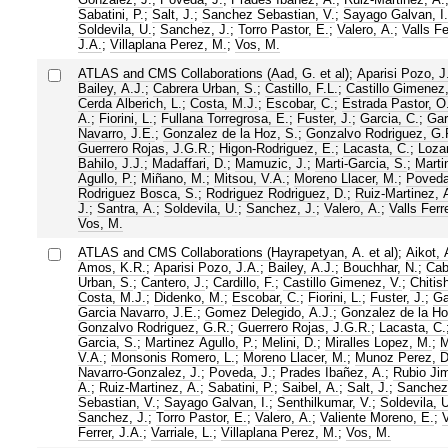
Sabatini, P.
;
Salt, J.
;
Sanchez Sebastian, V.
;
Sayago Galvan, I.
Soldevila, U.
;
Sanchez, J.
;
Torro Pastor, E.
;
Valero, A.
;
Valls Fe
J.A.
;
Villaplana Perez, M.
;
Vos, M.
ATLAS and CMS Collaborations (Aad, G. et al)
;
Aparisi Pozo, J
Bailey, A.J.
;
Cabrera Urban, S.
;
Castillo, F.L.
;
Castillo Gimenez,
Cerda Alberich, L.
;
Costa, M.J.
;
Escobar, C.
;
Estrada Pastor, O
A.
;
Fiorini, L.
;
Fullana Torregrosa, E.
;
Fuster, J.
;
Garcia, C.
;
Gar
Navarro, J.E.
;
Gonzalez de la Hoz, S.
;
Gonzalvo Rodriguez, G.
Guerrero Rojas, J.G.R.
;
Higon-Rodriguez, E.
;
Lacasta, C.
;
Loza
Bahilo, J.J.
;
Madaffari, D.
;
Mamuzic, J.
;
Marti-Garcia, S.
;
Marti
Agullo, P.
;
Miñano, M.
;
Mitsou, V.A.
;
Moreno Llacer, M.
;
Poveda
Rodriguez Bosca, S.
;
Rodriguez Rodriguez, D.
;
Ruiz-Martinez, 
J.
;
Santra, A.
;
Soldevila, U.
;
Sanchez, J.
;
Valero, A.
;
Valls Ferre
Vos, M.
ATLAS and CMS Collaborations (Hayrapetyan, A. et al)
;
Aikot, 
Amos, K.R.
;
Aparisi Pozo, J.A.
;
Bailey, A.J.
;
Bouchhar, N.
;
Cab
Urban, S.
;
Cantero, J.
;
Cardillo, F.
;
Castillo Gimenez, V.
;
Chitish
Costa, M.J.
;
Didenko, M.
;
Escobar, C.
;
Fiorini, L.
;
Fuster, J.
;
Ga
Garcia Navarro, J.E.
;
Gomez Delegido, A.J.
;
Gonzalez de la Ho
Gonzalvo Rodriguez, G.R.
;
Guerrero Rojas, J.G.R.
;
Lacasta, C.
Garcia, S.
;
Martinez Agullo, P.
;
Melini, D.
;
Miralles Lopez, M.
;
M
V.A.
;
Monsonis Romero, L.
;
Moreno Llacer, M.
;
Munoz Perez, D
Navarro-Gonzalez, J.
;
Poveda, J.
;
Prades Ibañez, A.
;
Rubio Ji
A.
;
Ruiz-Martinez, A.
;
Sabatini, P.
;
Saibel, A.
;
Salt, J.
;
Sanchez
Sebastian, V.
;
Sayago Galvan, I.
;
Senthilkumar, V.
;
Soldevila, U
Sanchez, J.
;
Torro Pastor, E.
;
Valero, A.
;
Valiente Moreno, E.
;
V
Ferrer, J.A.
;
Varriale, L.
;
Villaplana Perez, M.
;
Vos, M.