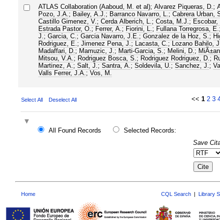
ATLAS Collaboration (Aaboud, M. et al)
;
Alvarez Piqueras, D.
;
A
Pozo, J.A.
;
Bailey, A.J.
;
Barranco Navarro, L.
;
Cabrera Urban, 
Castillo Gimenez, V.
;
Cerda Alberich, L.
;
Costa, M.J.
;
Escobar,
Estrada Pastor, O.
;
Ferrer, A.
;
Fiorini, L.
;
Fullana Torregrosa, E.
J.
;
Garcia, C.
;
Garcia Navarro, J.E.
;
Gonzalez de la Hoz, S.
;
Hi
Rodriguez, E.
;
Jimenez Pena, J.
;
Lacasta, C.
;
Lozano Bahilo, J
Madaffari, D.
;
Mamuzic, J.
;
Marti-Garcia, S.
;
Melini, D.
;
MiÃ±an
Mitsou, V.A.
;
Rodriguez Bosca, S.
;
Rodriguez Rodriguez, D.
;
Ru
Martinez, A.
;
Salt, J.
;
Santra, A.
;
Soldevila, U.
;
Sanchez, J.
;
Va
Valls Ferrer, J.A.
;
Vos, M.
<<
1
2
3
Select All
Deselect All
All Found Records
Selected Records:
Save Cita
Home
CQL Search
|
Library 