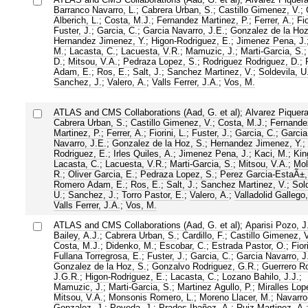
Barranco Navarro, L.
;
Cabrera Urban, S.
;
Castillo Gimenez, V.
;
Alberich, L.
;
Costa, M.J.
;
Fernandez Martinez, P.
;
Ferrer, A.
;
Fio
Fuster, J.
;
Garcia, C.
;
Garcia Navarro, J.E.
;
Gonzalez de la Hoz
Hernandez Jimenez, Y.
;
Higon-Rodriguez, E.
;
Jimenez Pena, J.
M.
;
Lacasta, C.
;
Lacuesta, V.R.
;
Mamuzic, J.
;
Marti-Garcia, S.
D.
;
Mitsou, V.A.
;
Pedraza Lopez, S.
;
Rodriguez Rodriguez, D.
;
Adam, E.
;
Ros, E.
;
Salt, J.
;
Sanchez Martinez, V.
;
Soldevila, U
Sanchez, J.
;
Valero, A.
;
Valls Ferrer, J.A.
;
Vos, M.
ATLAS and CMS Collaborations (Aad, G. et al)
;
Alvarez Piquera
Cabrera Urban, S.
;
Castillo Gimenez, V.
;
Costa, M.J.
;
Fernande
Martinez, P.
;
Ferrer, A.
;
Fiorini, L.
;
Fuster, J.
;
Garcia, C.
;
Garcia
Navarro, J.E.
;
Gonzalez de la Hoz, S.
;
Hernandez Jimenez, Y.
;
Rodriguez, E.
;
Irles Quiles, A.
;
Jimenez Pena, J.
;
Kaci, M.
;
Kin
Lacasta, C.
;
Lacuesta, V.R.
;
Marti-Garcia, S.
;
Mitsou, V.A.
;
Mol
R.
;
Oliver Garcia, E.
;
Pedraza Lopez, S.
;
Perez Garcia-EstaÃ±,
Romero Adam, E.
;
Ros, E.
;
Salt, J.
;
Sanchez Martinez, V.
;
Sold
U.
;
Sanchez, J.
;
Torro Pastor, E.
;
Valero, A.
;
Valladolid Gallego,
Valls Ferrer, J.A.
;
Vos, M.
ATLAS and CMS Collaborations (Aad, G. et al)
;
Aparisi Pozo, J
Bailey, A.J.
;
Cabrera Urban, S.
;
Cardillo, F.
;
Castillo Gimenez, V
Costa, M.J.
;
Didenko, M.
;
Escobar, C.
;
Estrada Pastor, O.
;
Fior
Fullana Torregrosa, E.
;
Fuster, J.
;
Garcia, C.
;
Garcia Navarro, J
Gonzalez de la Hoz, S.
;
Gonzalvo Rodriguez, G.R.
;
Guerrero Ro
J.G.R.
;
Higon-Rodriguez, E.
;
Lacasta, C.
;
Lozano Bahilo, J.J.
;
Mamuzic, J.
;
Marti-Garcia, S.
;
Martinez Agullo, P.
;
Miralles Lop
Mitsou, V.A.
;
Monsonis Romero, L.
;
Moreno Llacer, M.
;
Navarro
Gonzalez, J.
;
Poveda, J.
;
Prades Ibañez, A.
;
Ruiz-Martinez, A.