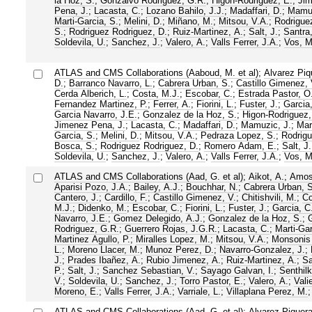
la Hoz, S.
;
Gonzalvo Rodriguez, G.R.
;
Higon-Rodriguez, E.
;
Ji
Pena, J.
;
Lacasta, C.
;
Lozano Bahilo, J.J.
;
Madaffari, D.
;
Mamuz
Marti-Garcia, S.
;
Melini, D.
;
Miñano, M.
;
Mitsou, V.A.
;
Rodrigue
S.
;
Rodriguez Rodriguez, D.
;
Ruiz-Martinez, A.
;
Salt, J.
;
Santra,
Soldevila, U.
;
Sanchez, J.
;
Valero, A.
;
Valls Ferrer, J.A.
;
Vos, M
ATLAS and CMS Collaborations (Aaboud, M. et al)
;
Alvarez Piq
D.
;
Barranco Navarro, L.
;
Cabrera Urban, S.
;
Castillo Gimenez, 
Cerda Alberich, L.
;
Costa, M.J.
;
Escobar, C.
;
Estrada Pastor, O
Fernandez Martinez, P.
;
Ferrer, A.
;
Fiorini, L.
;
Fuster, J.
;
Garcia,
Garcia Navarro, J.E.
;
Gonzalez de la Hoz, S.
;
Higon-Rodriguez,
Jimenez Pena, J.
;
Lacasta, C.
;
Madaffari, D.
;
Mamuzic, J.
;
Mart
Garcia, S.
;
Melini, D.
;
Mitsou, V.A.
;
Pedraza Lopez, S.
;
Rodrig
Bosca, S.
;
Rodriguez Rodriguez, D.
;
Romero Adam, E.
;
Salt, J.
Soldevila, U.
;
Sanchez, J.
;
Valero, A.
;
Valls Ferrer, J.A.
;
Vos, M
ATLAS and CMS Collaborations (Aad, G. et al)
;
Aikot, A.
;
Amos
Aparisi Pozo, J.A.
;
Bailey, A.J.
;
Bouchhar, N.
;
Cabrera Urban, S
Cantero, J.
;
Cardillo, F.
;
Castillo Gimenez, V.
;
Chitishvili, M.
;
Co
M.J.
;
Didenko, M.
;
Escobar, C.
;
Fiorini, L.
;
Fuster, J.
;
Garcia, C
Navarro, J.E.
;
Gomez Delegido, A.J.
;
Gonzalez de la Hoz, S.
;
Rodriguez, G.R.
;
Guerrero Rojas, J.G.R.
;
Lacasta, C.
;
Marti-Gar
Martinez Agullo, P.
;
Miralles Lopez, M.
;
Mitsou, V.A.
;
Monsonis
L.
;
Moreno Llacer, M.
;
Munoz Perez, D.
;
Navarro-Gonzalez, J.
;
J.
;
Prades Ibañez, A.
;
Rubio Jimenez, A.
;
Ruiz-Martinez, A.
;
Sa
P.
;
Salt, J.
;
Sanchez Sebastian, V.
;
Sayago Galvan, I.
;
Senthil
V.
;
Soldevila, U.
;
Sanchez, J.
;
Torro Pastor, E.
;
Valero, A.
;
Vali
Moreno, E.
;
Valls Ferrer, J.A.
;
Varriale, L.
;
Villaplana Perez, M.
ATLAS and CMS Collaborations (Aad, G. et al)
;
Alvarez Piquera