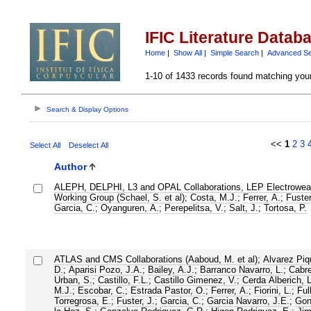
IFIC Literature Datab
Home
|
Show All
|
Simple Search
|
Advanced S
1-10 of 1433 records found matching your
Search & Display Options
<<
1
2
3
Select All
Deselect All
Author
ALEPH, DELPHI, L3 and OPAL Collaborations, LEP Electrowea
Working Group (Schael, S. et al)
;
Costa, M.J.
;
Ferrer, A.
;
Fuster
Garcia, C.
;
Oyanguren, A.
;
Perepelitsa, V.
;
Salt, J.
;
Tortosa, P.
ATLAS and CMS Collaborations (Aaboud, M. et al)
;
Alvarez Piq
D.
;
Aparisi Pozo, J.A.
;
Bailey, A.J.
;
Barranco Navarro, L.
;
Cabre
Urban, S.
;
Castillo, F.L.
;
Castillo Gimenez, V.
;
Cerda Alberich, L
M.J.
;
Escobar, C.
;
Estrada Pastor, O.
;
Ferrer, A.
;
Fiorini, L.
;
Ful
Torregrosa, E.
;
Fuster, J.
;
Garcia, C.
;
Garcia Navarro, J.E.
;
Gon