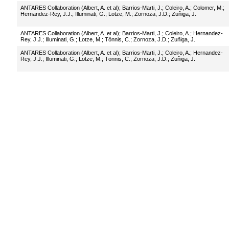
ANTARES Collaboration (Albert, A. et al)
;
Barrios-Marti, J.
;
Coleiro, A.
;
Colomer, M.
;
Hernandez-Rey, J.J.
;
Illuminati, G.
;
Lotze, M.
;
Zornoza, J.D.
;
Zuñiga, J.
ANTARES Collaboration (Albert, A. et al)
;
Barrios-Marti, J.
;
Coleiro, A.
;
Hernandez-
Rey, J.J.
;
Illuminati, G.
;
Lotze, M.
;
Tönnis, C.
;
Zornoza, J.D.
;
Zuñiga, J.
ANTARES Collaboration (Albert, A. et al)
;
Barrios-Marti, J.
;
Coleiro, A.
;
Hernandez-
Rey, J.J.
;
Illuminati, G.
;
Lotze, M.
;
Tönnis, C.
;
Zornoza, J.D.
;
Zuñiga, J.