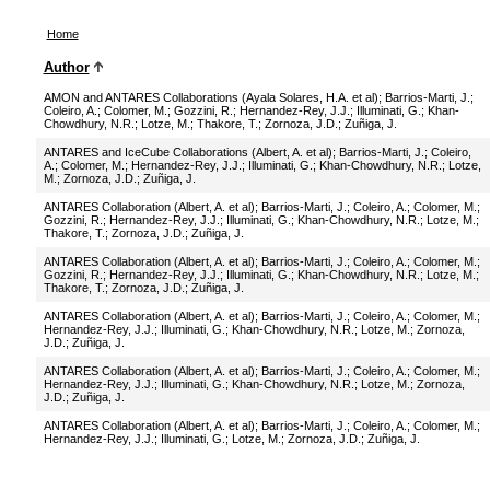
Home
Author
AMON and ANTARES Collaborations (Ayala Solares, H.A. et al)
;
Barrios-Marti, J.
;
Coleiro, A.
;
Colomer, M.
;
Gozzini, R.
;
Hernandez-Rey, J.J.
;
Illuminati, G.
;
Khan-
Chowdhury, N.R.
;
Lotze, M.
;
Thakore, T.
;
Zornoza, J.D.
;
Zuñiga, J.
ANTARES and IceCube Collaborations (Albert, A. et al)
;
Barrios-Marti, J.
;
Coleiro,
A.
;
Colomer, M.
;
Hernandez-Rey, J.J.
;
Illuminati, G.
;
Khan-Chowdhury, N.R.
;
Lotze,
M.
;
Zornoza, J.D.
;
Zuñiga, J.
ANTARES Collaboration (Albert, A. et al)
;
Barrios-Marti, J.
;
Coleiro, A.
;
Colomer, M.
;
Gozzini, R.
;
Hernandez-Rey, J.J.
;
Illuminati, G.
;
Khan-Chowdhury, N.R.
;
Lotze, M.
;
Thakore, T.
;
Zornoza, J.D.
;
Zuñiga, J.
ANTARES Collaboration (Albert, A. et al)
;
Barrios-Marti, J.
;
Coleiro, A.
;
Colomer, M.
;
Gozzini, R.
;
Hernandez-Rey, J.J.
;
Illuminati, G.
;
Khan-Chowdhury, N.R.
;
Lotze, M.
;
Thakore, T.
;
Zornoza, J.D.
;
Zuñiga, J.
ANTARES Collaboration (Albert, A. et al)
;
Barrios-Marti, J.
;
Coleiro, A.
;
Colomer, M.
;
Hernandez-Rey, J.J.
;
Illuminati, G.
;
Khan-Chowdhury, N.R.
;
Lotze, M.
;
Zornoza,
J.D.
;
Zuñiga, J.
ANTARES Collaboration (Albert, A. et al)
;
Barrios-Marti, J.
;
Coleiro, A.
;
Colomer, M.
;
Hernandez-Rey, J.J.
;
Illuminati, G.
;
Khan-Chowdhury, N.R.
;
Lotze, M.
;
Zornoza,
J.D.
;
Zuñiga, J.
ANTARES Collaboration (Albert, A. et al)
;
Barrios-Marti, J.
;
Coleiro, A.
;
Colomer, M.
;
Hernandez-Rey, J.J.
;
Illuminati, G.
;
Lotze, M.
;
Zornoza, J.D.
;
Zuñiga, J.