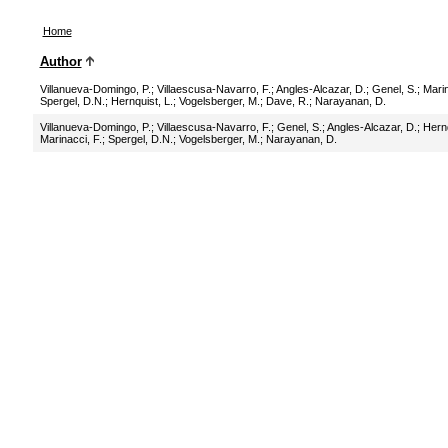
Home
Author
Villanueva-Domingo, P.
;
Villaescusa-Navarro, F.
;
Angles-Alcazar, D.
;
Genel, S.
;
Marin
Spergel, D.N.
;
Hernquist, L.
;
Vogelsberger, M.
;
Dave, R.
;
Narayanan, D.
Villanueva-Domingo, P.
;
Villaescusa-Navarro, F.
;
Genel, S.
;
Angles-Alcazar, D.
;
Hernq
Marinacci, F.
;
Spergel, D.N.
;
Vogelsberger, M.
;
Narayanan, D.